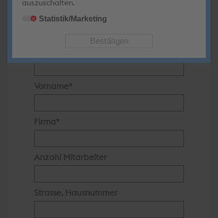
Montag bis Freitag
auszuschalten.
09.00 - 17.30 Uhr
Statistik/Marketing
x
Alle Felder mit * sind Pflichfelder!
Nachname
Vorname
Firma
Anzahl Mitarbeiter
Strasse, Hausnummer