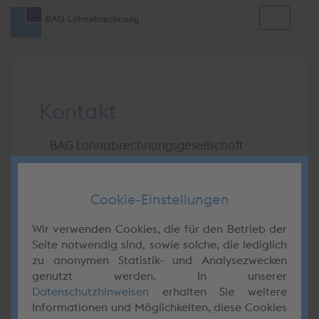
Toggle
navigat
Kontakt
BAG Lohnabrechnungsgesellschaft
mbH
Brauhausstr. 19
22041 Hamburg
Cookie-Einstellungen
Tel.:
040 / 68 91 633 - 0
Wir verwenden Cookies, die für den Betrieb der
Fax:
040 / 68 91 633 - 111
Seite notwendig sind, sowie solche, die lediglich
E-Mail:
info@bag-lohn.de
zu anonymen Statistik- und Analysezwecken
genutzt werden. In unserer
Geschäftszeiten:
Datenschutzhinweisen
erhalten Sie weitere
Informationen und Möglichkeiten, diese Cookies