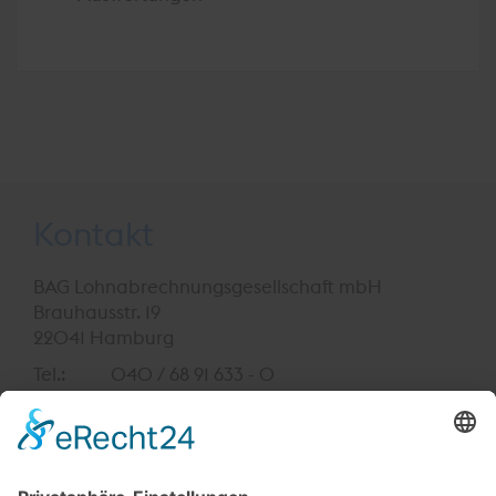
Kontakt
BAG Lohnabrechnungsgesellschaft mbH
Brauhausstr. 19
22041 Hamburg
Tel.:
040 / 68 91 633 - 0
Fax:
040 / 68 91 633 - 111
E-Mail:
info@bag-lohn.de
Geschäftszeiten: