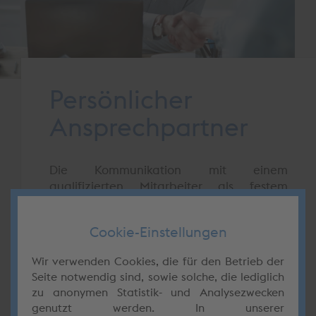
Persönlicher
Ansprechpartner
Die Kommunikation mit einem
qualifizierten Mitarbeiter als festem
Ansprechpartner und dessen unmittelbare
Erreichbarkeit machen neben den
Cookie-Einstellungen
eigentlichen fachlichen Kompetenzen den
für unsere Auftraggeber essenziellen
Wir verwenden Cookies, die für den Betrieb der
Mehrwert aus:
Seite notwendig sind, sowie solche, die lediglich
zu anonymen Statistik- und Analysezwecken
Die Zusammenarbeit so gestalten können,
genutzt werden. In unserer
dass sie einfach und komfortabel ist und