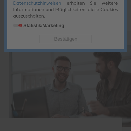
Datenschutzhinweisen
erhalten Sie weitere
damit Kapazitäten für die Erledigung
Informationen und Möglichkeiten, diese Cookies
anderer Aufgaben schafft.
auszuschalten.
Statistik/Marketing
x